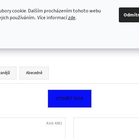
ubory cookie. Dalším procházením tohoto webu
VĚŠÁKY NA KLÍČE
DŘEVĚNÉ PUZZLE
PRO DĚT
Odmít
jejich používáním.. Více informací
zde
.
Co potřebujete najít?
HLEDAT
anější
Abecedně
Doporučujeme
OTEVŘÍT FILTR
Kód:
4381