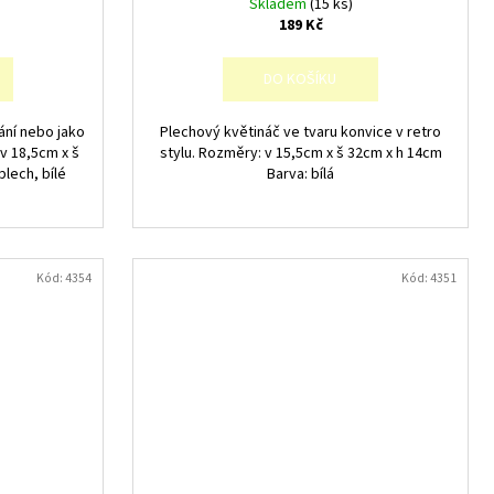
Skladem
(15 ks)
189 Kč
DO KOŠÍKU
ání nebo jako
Plechový květináč ve tvaru konvice v retro
v 18,5cm x š
stylu. Rozměry: v 15,5cm x š 32cm x h 14cm
plech, bílé
Barva: bílá
Kód:
4354
Kód:
4351