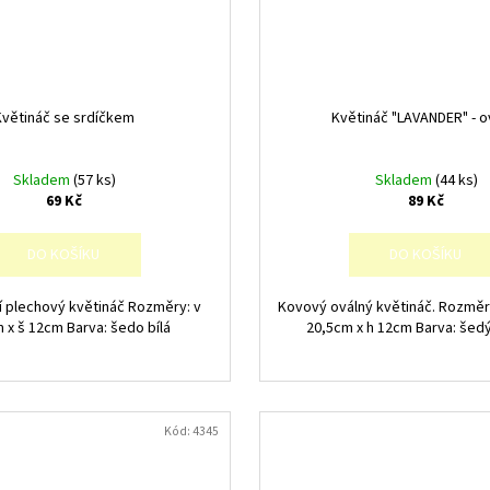
Květináč se srdíčkem
Květináč "LAVANDER" - o
Skladem
(57 ks)
Skladem
(44 ks)
69 Kč
89 Kč
DO KOŠÍKU
DO KOŠÍKU
í plechový květináč Rozměry: v
Kovový oválný květináč. Rozměry
 x š 12cm Barva: šedo bílá
20,5cm x h 12cm Barva: šedý
Kód:
4345