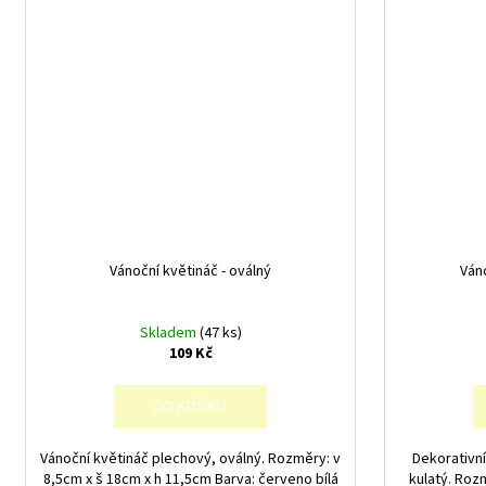
Vánoční květináč - oválný
Ván
Skladem
(47 ks)
109 Kč
DO KOŠÍKU
Vánoční květináč plechový, oválný. Rozměry: v
Dekorativní
8,5cm x š 18cm x h 11,5cm Barva: červeno bílá
kulatý. Roz