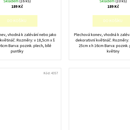
Skladem
(16 ks)
Skladem
(10 ks)
189 Kč
189 Kč
DO KOŠÍKU
DO KOŠÍKU
ev, vhodná k zalévání nebo jako
Plechová konev, vhodná k zalév
 květináč. Rozměry: v 18,5cm x š
dekorativní květináč. Rozměry: 
6cm Barva: pozink. plech, bílé
25cm x h 16cm Barva: pozink. 
puntíky
květiny
Kód:
4357