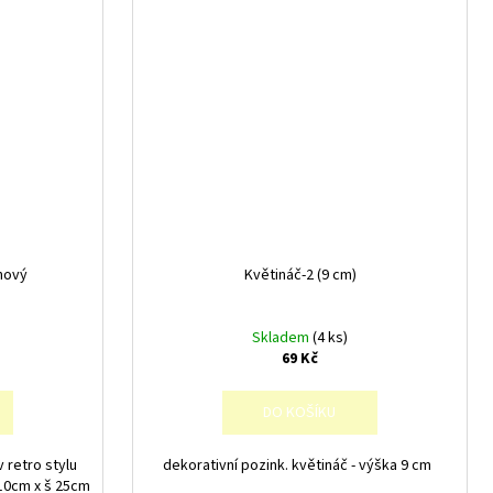
chový
Květináč-2 (9 cm)
Skladem
(4 ks)
69 Kč
DO KOŠÍKU
 retro stylu
dekorativní pozink. květináč - výška 9 cm
 10cm x š 25cm