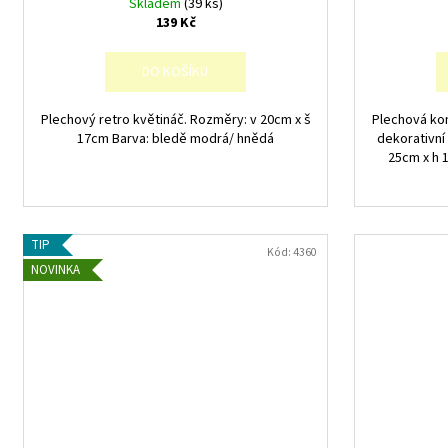
Skladem
(39 ks)
139 Kč
DO KOŠÍKU
Plechový retro květináč. Rozměry: v 20cm x š
Plechová kon
17cm Barva: bledě modrá/ hnědá
dekorativní
25cm x h 1
TIP
Kód:
4360
NOVINKA