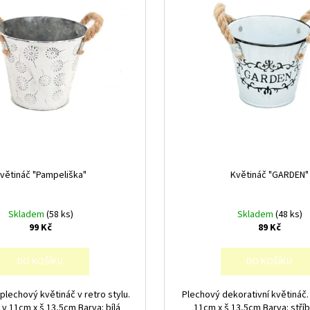
větináč "Pampeliška"
Květináč "GARDEN"
Skladem
(58 ks)
Skladem
(48 ks)
99 Kč
89 Kč
DO KOŠÍKU
DO KOŠÍKU
plechový květináč v retro stylu.
Plechový dekorativní květináč
v 11cm x š 13,5cm Barva: bílá
11cm x š 13,5cm Barva: stříbr