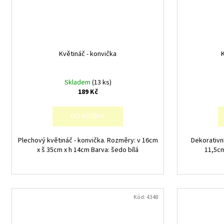
Květináč - konvička
Skladem
(13 ks)
189 Kč
DO KOŠÍKU
Plechový květináč - konvička. Rozměry: v 16cm
Dekorativn
x š 35cm x h 14cm Barva: šedo bílá
11,5cm
Kód:
4348