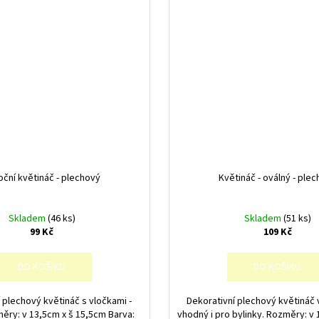
oční květináč - plechový
Květináč - oválný - ple
Skladem
(46 ks)
Skladem
(51 ks)
99 Kč
109 Kč
DO KOŠÍKU
DO KOŠÍKU
 plechový květináč s vločkami -
Dekorativní plechový květináč v
měry: v 13,5cm x š 15,5cm Barva:
vhodný i pro bylinky. Rozměry: v