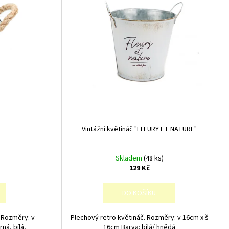
Vintážní květináč "FLEURY ET NATURE"
Skladem
(48 ks)
129 Kč
DO KOŠÍKU
. Rozměry: v
Plechový retro květináč. Rozměry: v 16cm x š
ná, bílá,
16cm Barva: bílá/ hnědá