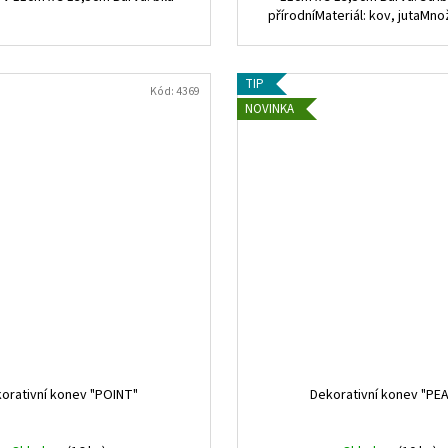
přírodníMateriál: kov, jutaMnož
TIP
Kód:
4369
NOVINKA
orativní konev "POINT"
Dekorativní konev "PE