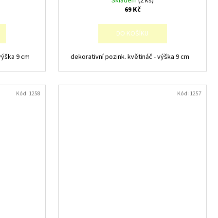
Skladem
(2 ks)
69 Kč
DO KOŠÍKU
 výška 9 cm
dekorativní pozink. květináč - výška 9 cm
Kód:
1258
Kód:
1257