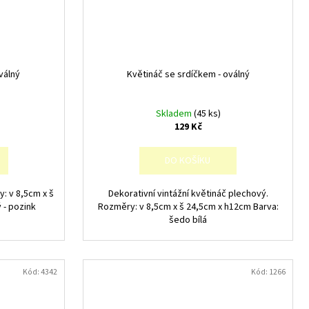
válný
Květináč se srdíčkem - oválný
Skladem
(45 ks)
129 Kč
DO KOŠÍKU
: v 8,5cm x š
Dekorativní vintážní květináč plechový.
 - pozink
Rozměry: v 8,5cm x š 24,5cm x h12cm Barva:
šedo bílá
Kód:
4342
Kód:
1266