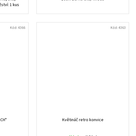
ství: 1 kus
Kód:
4366
Kód:
4363
ACH"
Květináč retro konvice