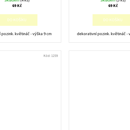
Skladem
(4 ks)
Skladem
(5 ks)
69 Kč
69 Kč
DO KOŠÍKU
DO KOŠÍKU
í pozink. květináč - výška 9 cm
dekorativní pozink. květináč -
Kód:
1259