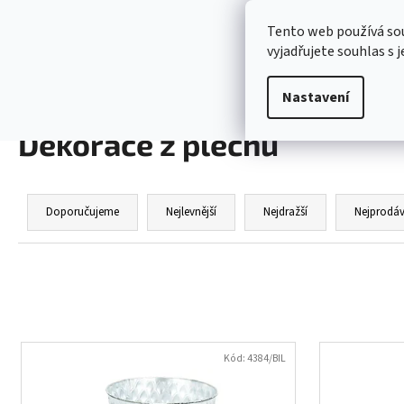
K
Přejít
na
o
Tento web používá so
JARO - VELIKONOCE
obsah
Zpět
Zpět
vyjadřujete souhlas s 
š
do
do
í
Domů
BYTOVÉ DEKORACE
Dekorace z plechu
Nastavení
obchodu
obchodu
k
Dekorace z plechu
Ř
a
Doporučujeme
Nejlevnější
Nejdražší
Nejprodáv
z
e
n
í
p
V
r
ý
Kód:
4384/BIL
o
p
d