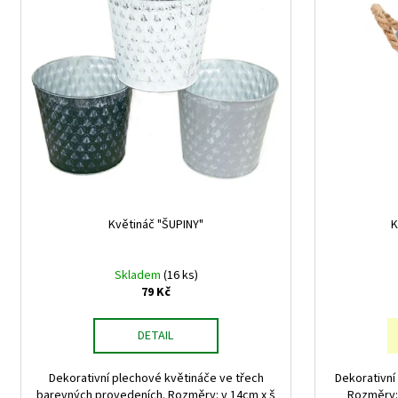
i
u
s
k
p
t
r
ů
o
d
u
k
t
ů
Květináč "ŠUPINY"
K
Skladem
(16 ks)
79 Kč
DETAIL
Dekorativní plechové květináče ve třech
Dekorativní 
barevných provedeních. Rozměry: v 14cm x š
Rozměry: 