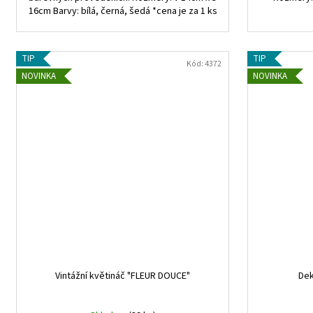
16cm Barvy: bílá, černá, šedá *cena je za 1 ks
TIP
TIP
Kód:
4372
NOVINKA
NOVINKA
Vintážní květináč "FLEUR DOUCE"
Dek