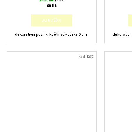
Skladem
(5 ks)
69 Kč
DO KOŠÍKU
dekorativní pozink. květináč - výška 9 cm
dekorativn
Kód:
1260