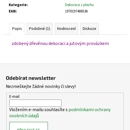
č
Kategorie
:
Dekorace z plechu
u
EAN
:
1970197406536
j
e
m
Popis
Podobné (1)
Hodnocení
Diskuze
e
zdobený dřevěnou dekoraci a jutovým provázkem
Z
á
Odebírat newsletter
p
Nezmeškejte žádné novinky či slevy!
a
t
E-mail
í
Vložením e-mailu souhlasíte s
podmínkami ochrany
osobních údajů