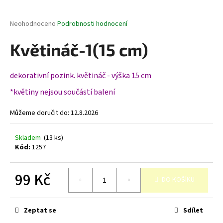
a
j
Průměrné
Neohodnoceno
Podrobnosti hodnocení
hodnocení
í
produktu
Květináč-1(15 cm)
t
je
0,0
?
z
dekorativní pozink. květináč - výška 15 cm
5
hvězdiček.
*květiny nejsou součástí balení
Můžeme doručit do:
12.8.2026
HLEDAT
Skladem
(13 ks)
Kód:
1257
D
o
99 Kč
DO KOŠÍKU
p
o
Měrná
cena:
r
Zeptat se
Sdílet
u