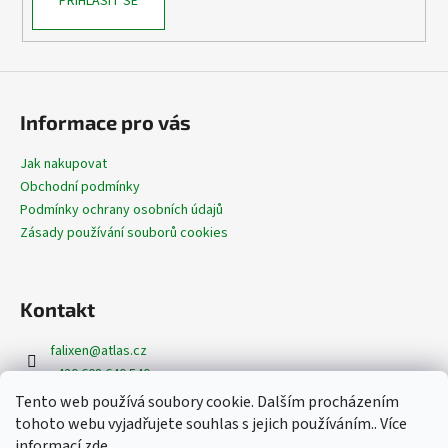
PŘIHLÁSIT SE
Informace pro vás
Jak nakupovat
Obchodní podmínky
Podmínky ochrany osobních údajů
Zásady používání souborů cookies
Kontakt
falixen
@
atlas.cz
+420 608 640 540
+420 608 620 362
Tento web používá soubory cookie. Dalším procházením
https://www.facebook.com/dekoracefalixen
tohoto webu vyjadřujete souhlas s jejich používáním.. Více
@dekorace_falixen
informací
zde
.