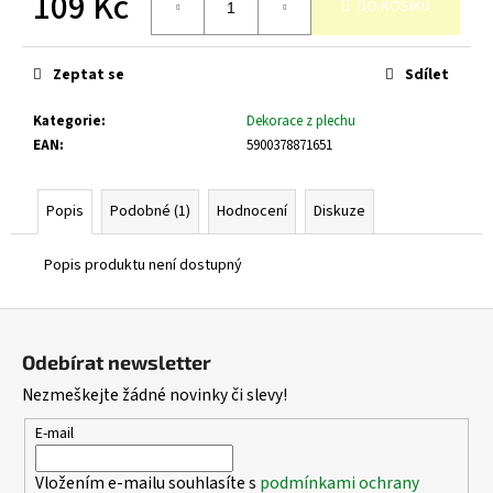
109 Kč
č
DO KOŠÍKU
u
Měrná
j
cena:
e
Zeptat se
Sdílet
m
Kategorie
:
Dekorace z plechu
e
EAN
:
5900378871651
Popis
Podobné (1)
Hodnocení
Diskuze
Popis produktu není dostupný
Z
á
Odebírat newsletter
p
Nezmeškejte žádné novinky či slevy!
a
t
E-mail
í
Vložením e-mailu souhlasíte s
podmínkami ochrany