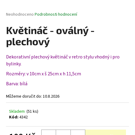
a
j
Průměrné
Neohodnoceno
Podrobnosti hodnocení
hodnocení
í
produktu
Květináč - oválný -
t
je
0,0
?
plechový
z
5
hvězdiček.
Dekorativní plechový květináč v retro stylu vhodný i pro
bylinky.
HLEDAT
Rozměry: v 10cm x š 25cm x h 11,5cm
Barva: bílá
D
Můžeme doručit do:
10.8.2026
o
p
Skladem
(51 ks)
o
Kód:
4342
r
u