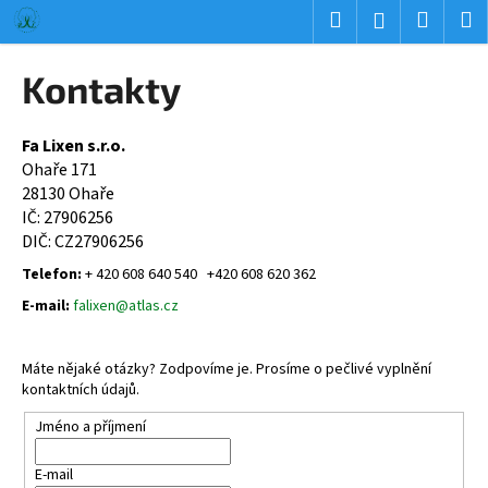
K
Přejít
Hledat
Nákup
M
Přihlášení
na
o
obsah
Zpět
Zpět
košík
š
Kontakty
í
C
k
o
Fa Lixen s.r.o.
Ohaře 171
p
28130 Ohaře
o
IČ: 27906256
t
DIČ: CZ
27906256
ř
Telefon:
+ 420
608 640 540
+420 608 620 362
e
E-mail:
falixen@atlas.cz
b
u
Máte nějaké otázky? Zodpovíme je. Prosíme o pečlivé vyplnění
j
kontaktních údajů.
e
t
Jméno a příjmení
e
E-mail
n