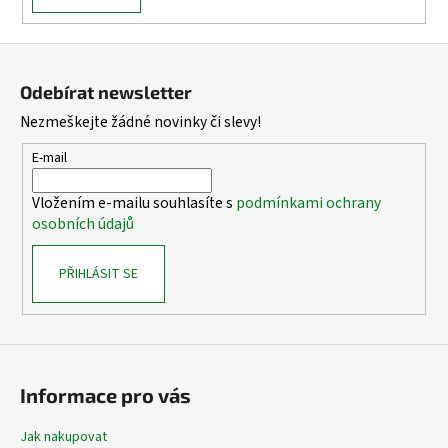
č
u
j
Z
e
á
m
Odebírat newsletter
p
e
Nezmeškejte žádné novinky či slevy!
a
t
E-mail
í
Vložením e-mailu souhlasíte s
podmínkami ochrany
osobních údajů
PŘIHLÁSIT SE
Informace pro vás
Jak nakupovat