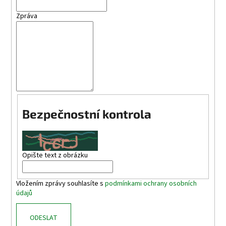
a
Zpráva
j
í
t
?
Bezpečnostní kontrola
HLEDAT
Opište text z obrázku
D
o
p
Vložením zprávy souhlasíte s
podmínkami ochrany osobních
údajů
o
r
u
ODESLAT