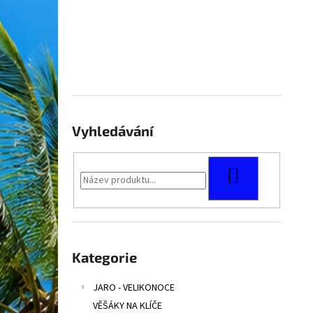
Vyhledávání
HLEDAT
Přeskočit
kategorie
Kategorie
JARO - VELIKONOCE
VĚŠÁKY NA KLÍČE