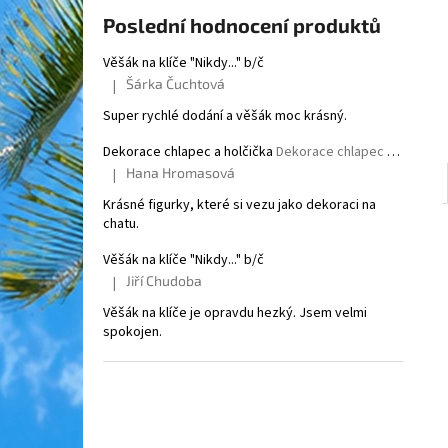
l
Poslední hodnocení produktů
Věšák na klíče "Nikdy..." b/č
Šárka Čuchtová
|
Hodnocení produktu je 5 z 5 hvězdiček.
Super rychlé dodání a věšák moc krásný.
Dekorace chlapec a holčička
Dekorace chlapec a holčička
Hana Hromasová
|
Hodnocení produktu je 5 z 5 hvězdiček.
Krásné figurky, které si vezu jako dekoraci na
chatu.
Věšák na klíče "Nikdy..." b/č
Jiří Chudoba
|
Hodnocení produktu je 5 z 5 hvězdiček.
Věšák na klíče je opravdu hezký. Jsem velmi
spokojen.