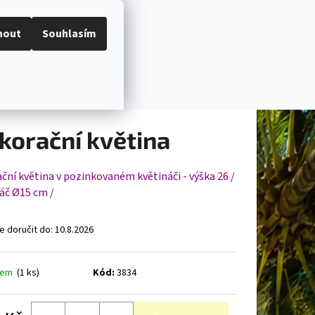
Hledat
Přihlášení
Nákupní
I
BYTOVÉ DEKORACE
ORGANIZÉRY NA PSACÍ STŮ
nout
Souhlasím
košík
né
dnoceno
Podrobnosti hodnocení
ení
tu
korační květina
ční květina v pozinkovaném květináči - výška 26 /
náč
Ø
15 cm /
ček.
 doručit do:
10.8.2026
dem
(1 ks)
Kód:
3834