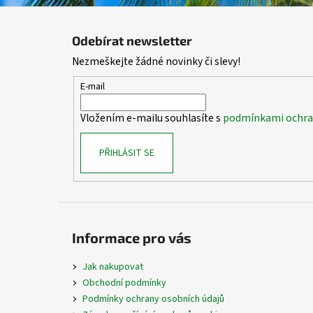
Z
á
Odebírat newsletter
p
Nezmeškejte žádné novinky či slevy!
a
t
E-mail
í
Vložením e-mailu souhlasíte s
podmínkami ochran
PŘIHLÁSIT SE
Informace pro vás
Jak nakupovat
Obchodní podmínky
Podmínky ochrany osobních údajů