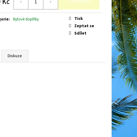
 Kč
DO KOŠÍKU
á
Tisk
gorie
:
Bytové doplňky
Zeptat se
Sdílet
Diskuze