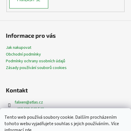
PŘIHLÁSIT SE
Informace pro vás
Jak nakupovat
Obchodní podmínky
Podmínky ochrany osobních údajů
Zásady používání souborů cookies
Kontakt
falixen
@
atlas.cz
+420 608 640 540
+420 608 620 362
Tento web používá soubory cookie. Dalším procházením
https://www.facebook.com/dekoracefalixen
tohoto webu vyjadřujete souhlas s jejich používáním.. Více
@dekorace_falixen
informací
zde
.