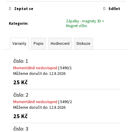
č
Měrná
cena:
u
Zeptat se
Sdílet
j
e
Zápalky - magnety 3D +
Kategorie
:
Magnet víčko
m
e
Varianty
Popis
Hodnocení
Diskuze
čislo: 1
Momentálně nedostupné
| 5490/1
Můžeme doručit do:
12.8.2026
25 Kč
čislo: 2
Momentálně nedostupné
| 5490/2
Můžeme doručit do:
12.8.2026
25 Kč
čislo: 3