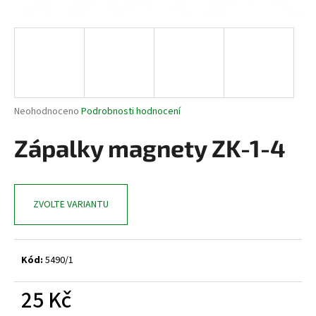
a
j
í
t
?
Průměrné
Neohodnoceno
Podrobnosti hodnocení
hodnocení
produktu
Zápalky magnety ZK-1-4
je
HLEDAT
0,0
z
5
ZVOLTE VARIANTU
hvězdiček.
D
o
p
Kód:
5490/1
o
r
25 Kč
u