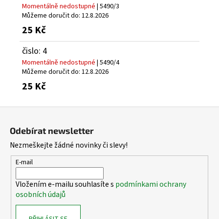
Momentálně nedostupné
| 5490/3
Můžeme doručit do:
12.8.2026
25 Kč
čislo: 4
Momentálně nedostupné
| 5490/4
Můžeme doručit do:
12.8.2026
25 Kč
Z
á
Odebírat newsletter
p
Nezmeškejte žádné novinky či slevy!
a
t
E-mail
í
Vložením e-mailu souhlasíte s
podmínkami ochrany
osobních údajů