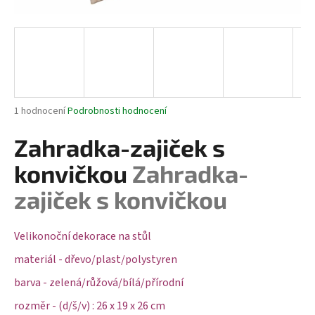
a
j
í
t
?
Průměrné
1 hodnocení
Podrobnosti hodnocení
hodnocení
produktu
Zahradka-zajiček s
je
HLEDAT
5,0
konvičkou
Zahradka-
z
5
zajiček s konvičkou
hvězdiček.
D
Velikonoční dekorace na stůl
o
p
materiál - dřevo/plast/polystyren
o
barva - zelená/růžová/bílá/přírodní
r
u
rozměr - (d/š/v) : 26 x 19 x 26 cm