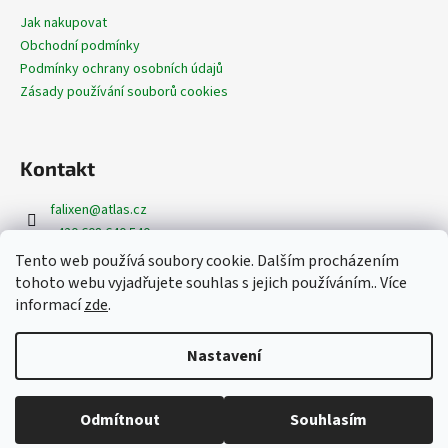
Jak nakupovat
Obchodní podmínky
Podmínky ochrany osobních údajů
Zásady používání souborů cookies
Kontakt
falixen
@
atlas.cz
+420 608 640 540
+420 608 620 362
Tento web používá soubory cookie. Dalším procházením
https://www.facebook.com/dekoracefalixen
tohoto webu vyjadřujete souhlas s jejich používáním.. Více
@dekorace_falixen
informací
zde
.
Nastavení
Vytvořil Shoptet
Copyright 2026
www.dekoracefalixen.cz
. Všechna práva
Odmítnout
Souhlasím
vyhrazena.
Upravit nastavení cookies