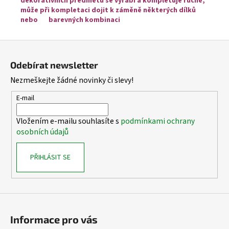
dekorativních předmětů se vyrábí a kompletuje ručně,
může při kompletaci dojit k záměně některých dílků
nebo barevných
kombinaci
Z
á
Odebírat newsletter
p
Nezmeškejte žádné novinky či slevy!
a
t
E-mail
í
Vložením e-mailu souhlasíte s
podmínkami ochrany
osobních údajů
PŘIHLÁSIT SE
Informace pro vás