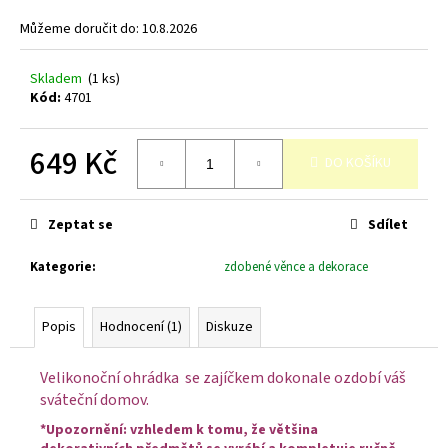
č
u
Můžeme doručit do:
10.8.2026
j
e
Skladem
(1 ks)
m
Kód:
4701
e
649 Kč
DO KOŠÍKU
Měrná
cena:
Zeptat se
Sdílet
Kategorie
:
zdobené věnce a dekorace
Popis
Hodnocení (1)
Diskuze
Velikonoční ohrádka se zajíčkem dokonale ozdobí váš
sváteční domov.
*Upozornění: vzhledem k tomu, že většina