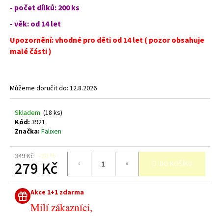
č
- počet dílků: 200 ks
u
j
- vě
k:
od 14 let
e
Upozornění: vhodné pro děti od 14 let ( pozor obsahuje
m
malé části )
e
Můžeme doručit do:
12.8.2026
Skladem
(18 ks)
Kód:
3921
Značka:
Falixen
349 Kč
–20 %
279 Kč
DO KOŠÍKU
Měrná
cena:
Akce 1+1 zdarma
Milí zákazníci,