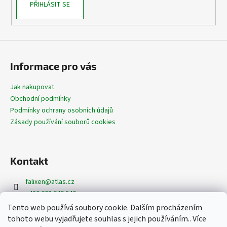
PŘIHLÁSIT SE
Informace pro vás
Jak nakupovat
Obchodní podmínky
Podmínky ochrany osobních údajů
Zásady používání souborů cookies
Kontakt
falixen
@
atlas.cz
+420 608 640 540
+420 608 620 362
Tento web používá soubory cookie. Dalším procházením
https://www.facebook.com/dekoracefalixen
tohoto webu vyjadřujete souhlas s jejich používáním.. Více