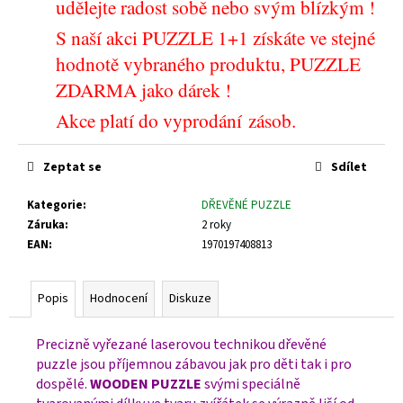
udělejte radost sobě nebo svým blízkým !
S naší akci PUZZLE 1+1 získáte ve stejné
hodnotě vybraného produktu, PUZZLE
ZDARMA jako dárek !
Akce platí do vyprodání zásob.
Zeptat se
Sdílet
Kategorie
:
DŘEVĚNÉ PUZZLE
Záruka
:
2 roky
EAN
:
1970197408813
Popis
Hodnocení
Diskuze
Precizně vyřezané laserovou technikou dřevěné
puzzle jsou příjemnou zábavou jak pro děti tak i pro
dospělé.
WOODEN
PUZZLE
svými speciálně