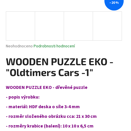
–20 %
a
j
í
t
?
Průměrné
Neohodnoceno
Podrobnosti hodnocení
hodnocení
produktu
WOODEN PUZZLE EKO -
je
HLEDAT
0,0
"Oldtimers Cars -1"
z
5
hvězdiček.
WOODEN PUZZLE EKO - dřevěné puzzle
D
- popis výrobku:
o
p
- m
ateriál:
HDF deska o síle 3-4 mm
o
- r
ozměr složeného
obrázku
cca:
21 x 30 cm
r
u
- r
ozměry krabice (balení):
10 x 10 x 6,5 cm