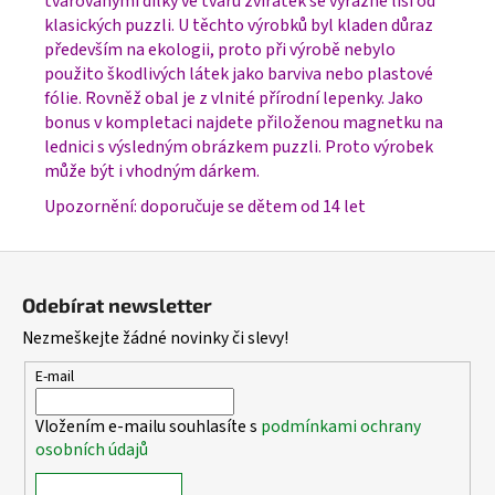
tvarovanými dílky ve tvaru zvířátek se výrazně liší od
klasických puzzli. U těchto výrobků byl kladen důraz
především na ekologii, proto při výrobě nebylo
použito škodlivých látek jako barviva nebo plastové
fólie. Rovněž obal je z vlnité přírodní lepenky. Jako
bonus v kompletaci najdete přiloženou magnetku na
lednici s výsledným obrázkem puzzli. Proto výrobek
může být i vhodným dárkem.
Upozornění: doporučuje se dětem od 14 let
Z
á
Odebírat newsletter
p
Nezmeškejte žádné novinky či slevy!
a
t
E-mail
í
Vložením e-mailu souhlasíte s
podmínkami ochrany
osobních údajů