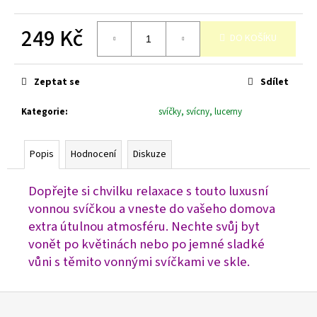
č
u
249 Kč
j
DO KOŠÍKU
e
Měrná
m
cena:
e
Zeptat se
Sdílet
Kategorie
:
svíčky, svícny, lucerny
Popis
Hodnocení
Diskuze
Dopřejte si chvilku relaxace s touto luxusní
vonnou svíčkou a vneste do vašeho domova
extra útulnou atmosféru. Nechte svůj byt
vonět po květinách nebo po jemné sladké
vůni s těmito vonnými svíčkami ve skle.
Z