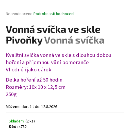
a
j
Průměrné
Neohodnoceno
Podrobnosti hodnocení
hodnocení
í
produktu
Vonná svíčka ve skle
t
je
0,0
?
Pivoňky
Vonná svíčka
z
5
hvězdiček.
Kvalitní svíčka vonná ve skle s dlouhou dobou
hoření a příjemnou vůní pomeranče
HLEDAT
Vhodné i jako dárek
Delka hoření až 50 hodin.
Rozměry: 10x 10 x 12,5 cm
D
250g
o
p
Můžeme doručit do:
12.8.2026
o
r
Skladem
(2 ks)
u
Kód:
4782