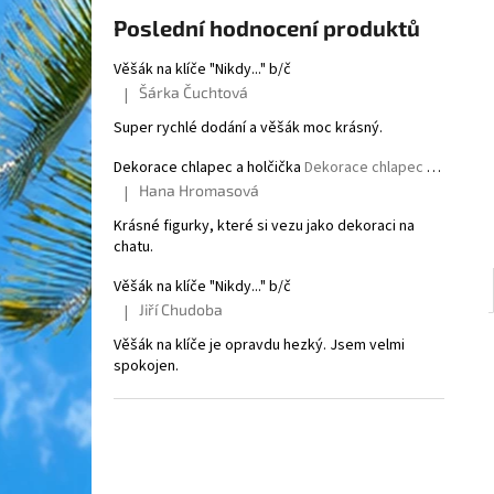
l
Poslední hodnocení produktů
Věšák na klíče "Nikdy..." b/č
Šárka Čuchtová
|
Hodnocení produktu je 5 z 5 hvězdiček.
Super rychlé dodání a věšák moc krásný.
Dekorace chlapec a holčička
Dekorace chlapec a holčička
Hana Hromasová
|
Hodnocení produktu je 5 z 5 hvězdiček.
Krásné figurky, které si vezu jako dekoraci na
chatu.
Věšák na klíče "Nikdy..." b/č
Jiří Chudoba
|
Hodnocení produktu je 5 z 5 hvězdiček.
Věšák na klíče je opravdu hezký. Jsem velmi
spokojen.