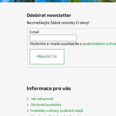
Z
á
Odebírat newsletter
p
Nezmeškejte žádné novinky či slevy!
a
t
E-mail
í
Vložením e-mailu souhlasíte s
podmínkami ochran
PŘIHLÁSIT SE
Informace pro vás
Jak nakupovat
Obchodní podmínky
Podmínky ochrany osobních údajů