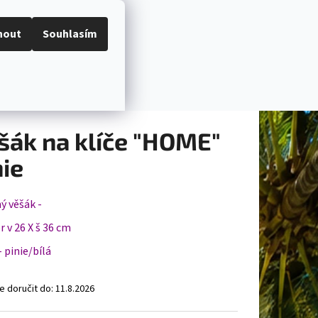
Hledat
Přihlášení
Nákupní
I
BYTOVÉ DEKORACE
ORGANIZÉRY NA PSACÍ STŮ
nout
Souhlasím
košík
né
ocení
Podrobnosti hodnocení
ení
tu
šák na klíče "HOME"
nie
ček.
ý věšák -
 v 26 X š 36 cm
- pinie/bílá
 doručit do:
11.8.2026