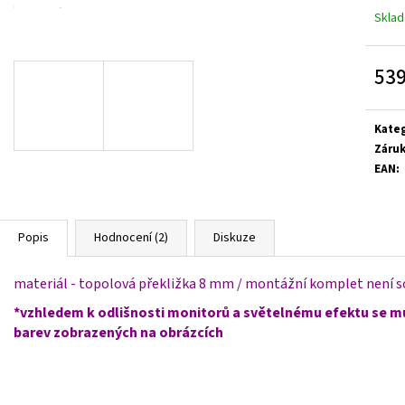
Skla
539
Měrn
cena:
Kate
Záru
EAN
:
Popis
Hodnocení (2)
Diskuze
materiál - topolová překližka 8 mm
/ montážní komplet není so
*vzhledem k odlišnosti monitorů a světelnému efektu se m
barev zobrazených na obrázcích