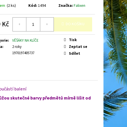
dem
(2 ks)
Kód:
1494
Značka:
Falixen
 Kč
DO KOŠÍKU
á
Tisk
gorie
:
VĚŠÁKY NA KLÍČE
Zeptat se
ka
:
2 roky
1970197405737
Sdílet
učástí balení
ůžou skutečné barvy předmětů mírně lišit od