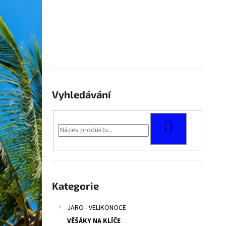
Vyhledávání
HLEDAT
Přeskočit
kategorie
Kategorie
JARO - VELIKONOCE
VĚŠÁKY NA KLÍČE