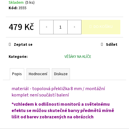
č
Skladem
(5 ks)
u
Kód:
3555
j
e
479 Kč
m
DO KOŠÍKU
e
Měrná
cena:
Zeptat se
Sdílet
Kategorie
:
VĚŠÁKY NA KLÍČE
Popis
Hodnocení
Diskuze
materiál - topolová překližka 8 mm / montážní
komplet není součástí balení
*vzhledem k odlišnosti monitorů a světelnému
efektu se můžou skutečné barvy předmětů mírně
lišit od barev zobrazených na obrázcích