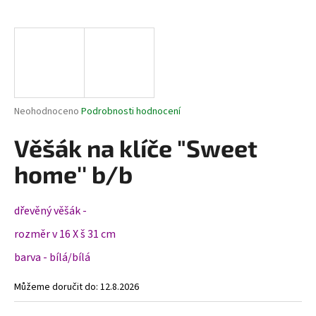
a
j
í
t
?
Průměrné
Neohodnoceno
Podrobnosti hodnocení
hodnocení
produktu
Věšák na klíče "Sweet
je
HLEDAT
0,0
home'' b/b
z
5
hvězdiček.
dřevěný věšák -
D
rozměr v 16 X š 31 cm
o
p
barva - bílá/bílá
o
r
Můžeme doručit do:
12.8.2026
u