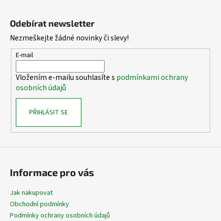
Z
á
Odebírat newsletter
p
Nezmeškejte žádné novinky či slevy!
a
t
E-mail
í
Vložením e-mailu souhlasíte s
podmínkami ochrany
osobních údajů
PŘIHLÁSIT SE
Informace pro vás
Jak nakupovat
Obchodní podmínky
Podmínky ochrany osobních údajů