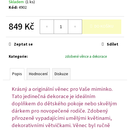
č
Skladem
(1 ks)
u
Kód:
4902
j
e
849 Kč
m
DO KOŠÍKU
e
Měrná
cena:
Zeptat se
Sdílet
Kategorie
:
zdobené věnce a dekorace
Popis
Hodnocení
Diskuze
Krásný a originální věnec pro Vaše miminko.
Tato jedinečná dekorace je ideálním
doplňkem do dětského pokoje nebo skvělým
dárkem pro novopečené rodiče. Zdobený
přirozeně vypadajícími umělými květinami,
dekorativními větvičkami. Věnec byl ručně