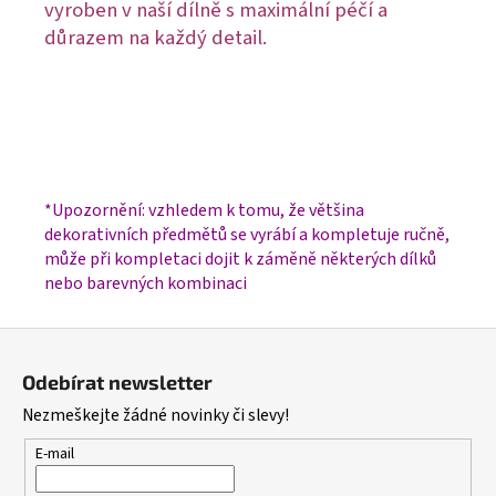
vyroben v naší dílně s maximální péčí a
důrazem na každý detail.
*Upozornění: vzhledem k tomu, že většina
dekorativních předmětů se vyrábí a kompletuje ručně,
může při kompletaci dojit k záměně některých dílků
nebo barevných kombinaci
Z
á
Odebírat newsletter
p
Nezmeškejte žádné novinky či slevy!
a
t
E-mail
í