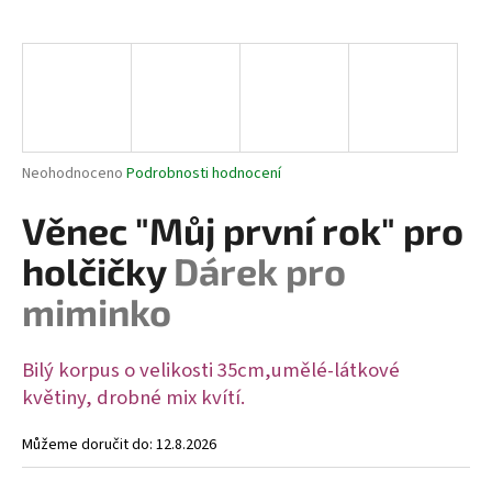
a
j
í
t
?
Průměrné
Neohodnoceno
Podrobnosti hodnocení
hodnocení
produktu
Věnec "Můj první rok" pro
je
HLEDAT
0,0
holčičky
Dárek pro
z
5
miminko
hvězdiček.
D
Bilý korpus o velikosti 35cm,umělé-látkové
o
květiny, drobné mix kvítí.
p
o
Můžeme doručit do:
12.8.2026
r
u