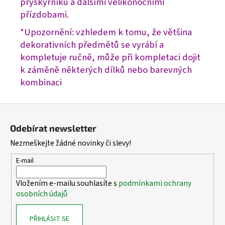
pryskyřníků a dalšími velikonočními
přízdobami.
*Upozornění: vzhledem k tomu, že většina
dekorativních předmětů se vyrábí a
kompletuje ručně, může při kompletaci dojit
k záměně některých dílků nebo barevných
kombinaci
Z
á
Odebírat newsletter
p
Nezmeškejte žádné novinky či slevy!
a
t
E-mail
í
Vložením e-mailu souhlasíte s
podmínkami ochrany
osobních údajů
PŘIHLÁSIT SE