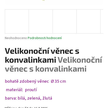
a
j
í
t
?
Průměrné
Neohodnoceno
Podrobnosti hodnocení
hodnocení
produktu
Velikonoční věnec s
je
HLEDAT
0,0
konvalinkami
Velikonoční
z
5
věnec s konvalinkami
hvězdiček.
D
bohatě zdobený věnec Ø 35 cm
o
p
materiál: proutí
o
barva: bílá, zelená, žlutá
r
u