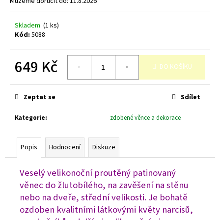
č
Můžeme doručit do:
11.8.2026
u
j
Skladem
(1 ks)
e
Kód:
5088
m
e
649 Kč
DO KOŠÍKU
Měrná
cena:
Zeptat se
Sdílet
Kategorie
:
zdobené věnce a dekorace
Popis
Hodnocení
Diskuze
Veselý velikonoční proutěný patinovaný
věnec do žlutobílého, na zavěšení na stěnu
nebo na dveře, střední velikosti. Je bohatě
ozdoben kvalitními látkovými květy narcisů,