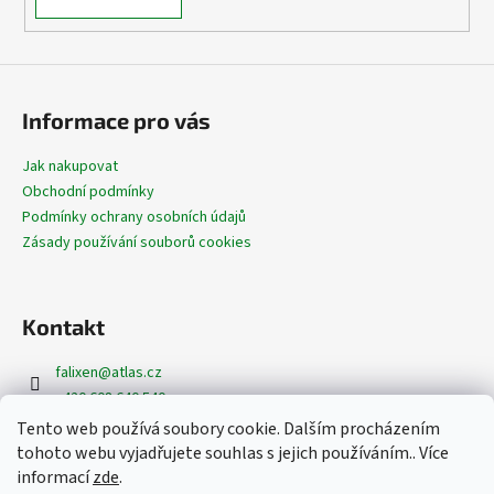
Informace pro vás
Jak nakupovat
Obchodní podmínky
Podmínky ochrany osobních údajů
Zásady používání souborů cookies
Kontakt
falixen
@
atlas.cz
+420 608 640 540
+420 608 620 362
Tento web používá soubory cookie. Dalším procházením
https://www.facebook.com/dekoracefalixen
tohoto webu vyjadřujete souhlas s jejich používáním.. Více
@dekorace_falixen
informací
zde
.