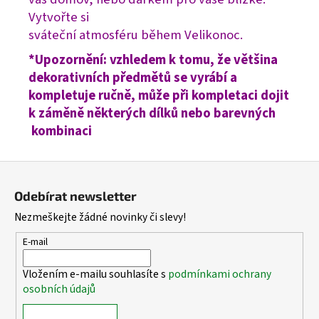
Vytvořte si
sváteční atmosféru během Velikonoc.
*Upozornění: vzhledem k tomu, že většina
dekorativních předmětů se vyrábí a
kompletuje ručně, může při kompletaci dojit
k záměně některých dílků nebo barevných
kombinaci
Z
á
Odebírat newsletter
p
Nezmeškejte žádné novinky či slevy!
a
t
E-mail
í
Vložením e-mailu souhlasíte s
podmínkami ochrany
osobních údajů