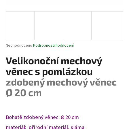
a
j
í
t
?
Průměrné
Neohodnoceno
Podrobnosti hodnocení
hodnocení
produktu
Velikonoční mechový
je
HLEDAT
0,0
věnec s pomlázkou
z
5
zdobený mechový věnec
hvězdiček.
Ø 20 cm
D
o
p
o
Bohatě zdobený věnec Ø 20 cm
r
u
materiál:
přírodní materiál, sláma