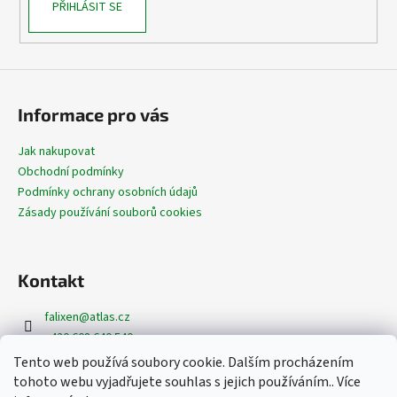
PŘIHLÁSIT SE
Informace pro vás
Jak nakupovat
Obchodní podmínky
Podmínky ochrany osobních údajů
Zásady používání souborů cookies
Kontakt
falixen
@
atlas.cz
+420 608 640 540
+420 608 620 362
Tento web používá soubory cookie. Dalším procházením
https://www.facebook.com/dekoracefalixen
tohoto webu vyjadřujete souhlas s jejich používáním.. Více