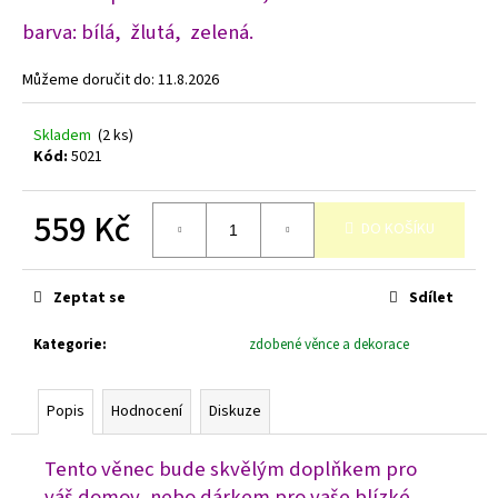
č
u
barva: bílá, žlutá, zelená.
j
e
Můžeme doručit do:
11.8.2026
m
e
Skladem
(2 ks)
Kód:
5021
559 Kč
DO KOŠÍKU
Měrná
cena:
Zeptat se
Sdílet
Kategorie
:
zdobené věnce a dekorace
Popis
Hodnocení
Diskuze
Tento věnec bude skvělým doplňkem pro
váš domov, nebo dárkem pro vaše blízké.