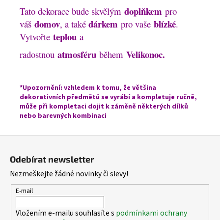
doplňkem
Tato dekorace bude skvělým
pro
domov
dárkem
blízké
váš
, a také
pro vaše
.
teplou
Vytvořte
a
atmosféru
Velikonoc.
radostnou
během
*Upozornění: vzhledem k tomu, že většina
dekorativních předmětů se vyrábí a kompletuje ručně,
může při kompletaci dojit k záměně některých dílků
nebo barevných kombinaci
Z
á
Odebírat newsletter
p
Nezmeškejte žádné novinky či slevy!
a
t
E-mail
í
Vložením e-mailu souhlasíte s
podmínkami ochrany