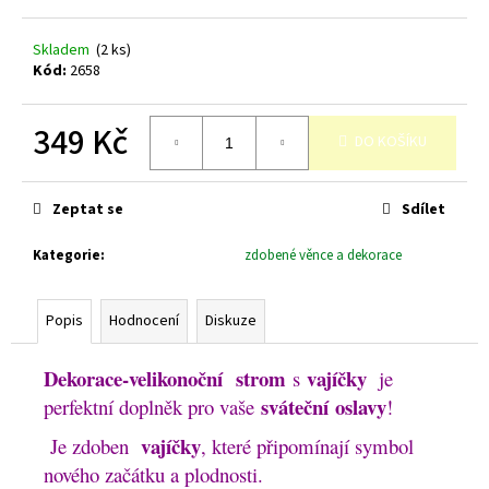
č
u
j
Skladem
(2 ks)
Kód:
2658
e
m
e
349 Kč
DO KOŠÍKU
Měrná
cena:
Zeptat se
Sdílet
Kategorie
:
zdobené věnce a dekorace
Popis
Hodnocení
Diskuze
Dekorace-velikonoční
strom
vajíčky
s
je
sváteční
oslavy
perfektní doplněk pro vaše
!
vajíčky
Je zdoben
, které připomínají symbol
nového začátku a plodnosti.