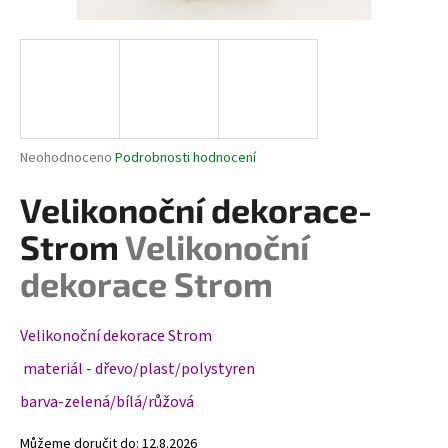
a
j
í
t
?
Průměrné
Neohodnoceno
Podrobnosti hodnocení
hodnocení
produktu
Velikonoční dekorace-
je
HLEDAT
0,0
Strom
Velikonoční
z
5
dekorace Strom
hvězdiček.
D
Velikonoční dekorace Strom
o
p
materiál - dřevo/plast/polystyren
o
barva-zelená/bílá/růžová
r
u
Můžeme doručit do:
12.8.2026