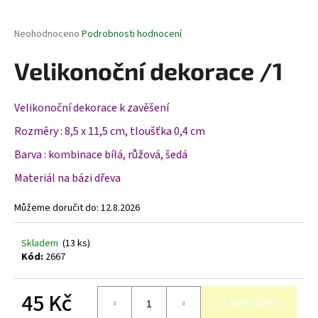
a
j
Průměrné
Neohodnoceno
Podrobnosti hodnocení
hodnocení
í
produktu
Velikonoční dekorace /1
t
je
0,0
?
z
Velikonoční dekorace k zavěšení
5
hvězdiček.
Rozměry : 8,5 x 11,5 cm, tloušťka 0,4 cm
Barva : kombinace bílá, růžová, šedá
HLEDAT
Materiál na bázi dřeva
Můžeme doručit do:
12.8.2026
D
o
Skladem
(13 ks)
p
Kód:
2667
o
r
45 Kč
DO KOŠÍKU
u