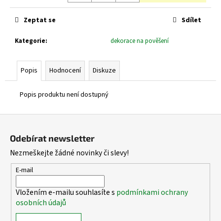
č
Měrná
cena:
u
Zeptat se
Sdílet
j
e
Kategorie
:
dekorace na pověšení
m
e
Popis
Hodnocení
Diskuze
Popis produktu není dostupný
Z
á
Odebírat newsletter
p
Nezmeškejte žádné novinky či slevy!
a
t
E-mail
í
Vložením e-mailu souhlasíte s
podmínkami ochrany
osobních údajů