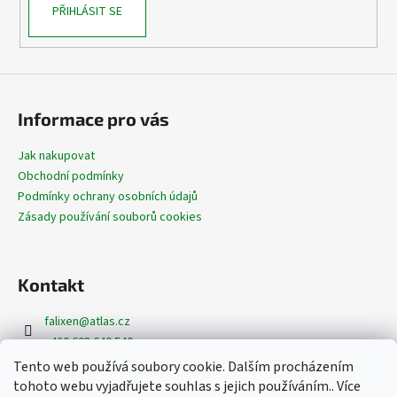
PŘIHLÁSIT SE
Informace pro vás
Jak nakupovat
Obchodní podmínky
Podmínky ochrany osobních údajů
Zásady používání souborů cookies
Kontakt
falixen
@
atlas.cz
+420 608 640 540
+420 608 620 362
Tento web používá soubory cookie. Dalším procházením
https://www.facebook.com/dekoracefalixen
tohoto webu vyjadřujete souhlas s jejich používáním.. Více