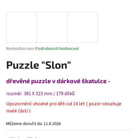
a
j
í
t
?
Průměrné
Neohodnoceno
Podrobnosti hodnocení
hodnocení
produktu
Puzzle "Slon"
je
HLEDAT
0,0
z
dřevěné puzzle v dárkové škatulce -
5
hvězdiček.
rozměr 381 X 323 mm / 179 dílků
D
Upozornění: vhodné pro děti od 14 let ( pozor obsahuje
o
malé části )
p
o
Můžeme doručit do:
11.8.2026
r
u