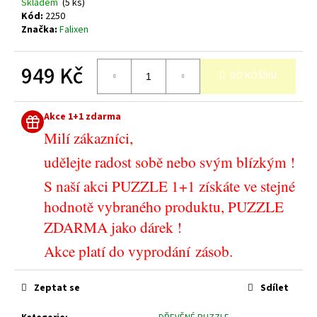
č
Skladem
(5 ks)
Kód:
2250
u
Značka:
Falixen
j
e
m
949 Kč
DO KOŠÍKU
e
Měrná
cena:
Akce 1+1 zdarma
Milí zákazníci,
udělejte radost sobě nebo svým blízkým !
S naší akci PUZZLE 1+1 získáte ve stejné
hodnotě vybraného produktu, PUZZLE
ZDARMA jako dárek !
Akce platí do vyprodání zásob.
Zeptat se
Sdílet