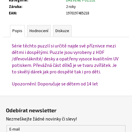
Kategorie
:
DŘEVĚNÉ PUZZLE
Záruka
:
2 roky
EAN
:
1970197405218
Popis
Hodnocení
Diskuze
Série těchto puzzlí si určitě najde své příznivce mezi
dětmi i dospělými. Puzzle jsou vyrobeny z HDF
/dřevovláknité/ desky a opatřeny vysoce kvalitním UV
potiskem. Převážná část dílků je ve tvaru zvířátek. Je
to skvělý dárek jak pro dospělé tak i pro děti.
Upozornění: Doporučuje se dětem od 14 let
Z
á
Odebírat newsletter
p
Nezmeškejte žádné novinky či slevy!
a
t
E-mail