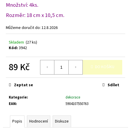
č
Množství: 4ks.
u
j
Rozměr: 18 cm x 10,5 cm.
e
m
Můžeme doručit do:
12.8.2026
e
Skladem
(27 ks)
Kód:
3942
89 Kč
DO KOŠÍKU
Měrná
cena:
Zeptat se
Sdílet
Kategorie
:
dekorace
EAN
:
5904107550763
Popis
Hodnocení
Diskuze