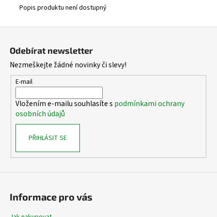
Popis produktu není dostupný
Z
á
Odebírat newsletter
p
Nezmeškejte žádné novinky či slevy!
a
t
E-mail
í
Vložením e-mailu souhlasíte s
podmínkami ochrany
osobních údajů
PŘIHLÁSIT SE
Informace pro vás
Jak nakupovat