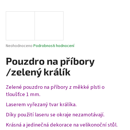
a
j
í
t
?
Průměrné
Neohodnoceno
Podrobnosti hodnocení
hodnocení
produktu
Pouzdro na příbory
je
HLEDAT
0,0
/zelený králík
z
5
hvězdiček.
Zelené pouzdro na příbory z měkké plsti o
D
tloušťce 1 mm.
o
Laserem vyřezaný tvar králíka.
p
o
Díky použití laseru se okraje nezamotávají.
r
Krásná a jedinečná dekorace na velikonoční stůl.
u