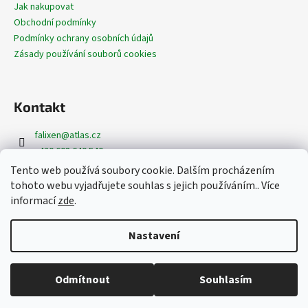
Jak nakupovat
Obchodní podmínky
Podmínky ochrany osobních údajů
Zásady používání souborů cookies
Kontakt
falixen
@
atlas.cz
+420 608 640 540
+420 608 620 362
Tento web používá soubory cookie. Dalším procházením
https://www.facebook.com/dekoracefalixen
tohoto webu vyjadřujete souhlas s jejich používáním.. Více
@dekorace_falixen
informací
zde
.
Nastavení
Vytvořil Shoptet
Copyright 2026
www.dekoracefalixen.cz
. Všechna práva
Odmítnout
Souhlasím
vyhrazena.
Upravit nastavení cookies