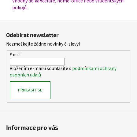
Vhodný do kanceláře, home-office nebo studentských
pokojů.
Z
á
Odebírat newsletter
p
Nezmeškejte žádné novinky či slevy!
a
t
E-mail
í
Vložením e-mailu souhlasíte s
podmínkami ochrany
osobních údajů
PŘIHLÁSIT SE
Informace pro vás