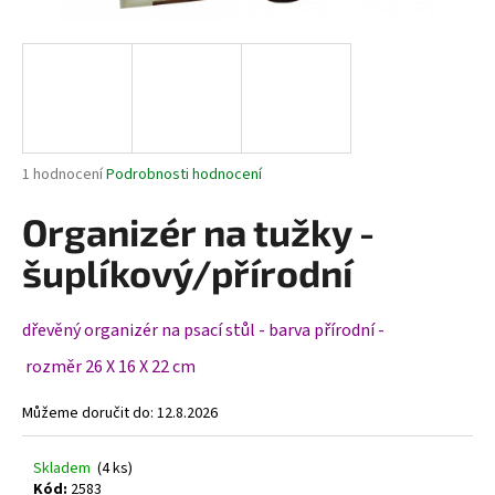
a
j
í
t
?
Průměrné
1 hodnocení
Podrobnosti hodnocení
hodnocení
produktu
Organizér na tužky -
je
HLEDAT
5,0
šuplíkový/přírodní
z
5
hvězdiček.
dřevěný organizér na psací stůl - barva přírodní -
D
rozměr 26 X 16 X 22 cm
o
p
Můžeme doručit do:
12.8.2026
o
r
Skladem
(4 ks)
u
Kód:
2583