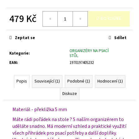
č
u
j
479 Kč
DO KOŠÍKU
e
Měrná
m
cena:
e
Zeptat se
Sdílet
ORGANIZÉRY NA PSACÍ
Kategorie
:
STŮL
EAN
:
1970197405232
Popis
Související (1)
Podobné (1)
Hodnocení (1)
Diskuze
Materiál - překližka 5 mm
Máte rádi pořádek na stole ? S naším organizérem to
uděláte snadno. Má moderní vzhled a praktické využití
všech přihrádek pro psací potřeby a další doplňky.