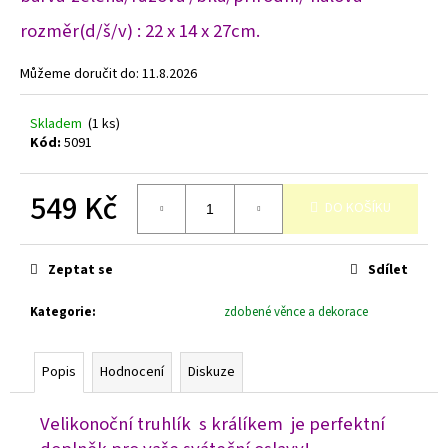
č
u
rozměr(d/š/v) : 22 x 14 x 27cm.
j
e
Můžeme doručit do:
11.8.2026
m
e
Skladem
(1 ks)
Kód:
5091
549 Kč
DO KOŠÍKU
Měrná
cena:
Zeptat se
Sdílet
Kategorie
:
zdobené věnce a dekorace
Popis
Hodnocení
Diskuze
Velikonoční truhlík s králíkem je perfektní