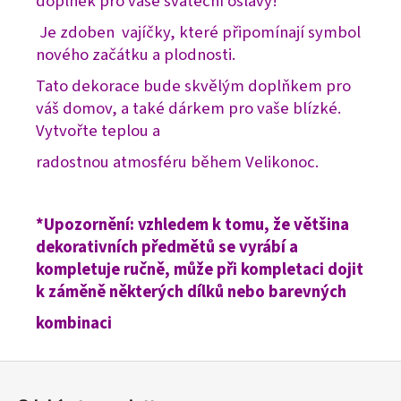
doplněk pro vaše sváteční oslavy!
Je zdoben vajíčky, které připomínají symbol
nového začátku a plodnosti.
Tato dekorace bude skvělým doplňkem pro
váš domov, a také dárkem pro vaše blízké.
Vytvořte teplou a
radostnou atmosféru během Velikonoc.
*Upozornění: vzhledem k tomu, že většina
dekorativních předmětů se vyrábí a
kompletuje ručně, může při kompletaci dojit
k záměně některých dílků nebo barevných
kombinaci
Z
á