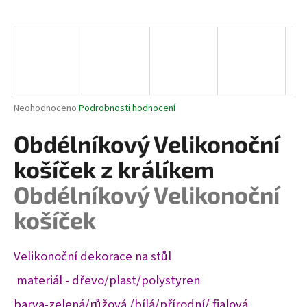
a
j
í
t
?
Průměrné
Neohodnoceno
Podrobnosti hodnocení
hodnocení
produktu
Obdélníkový Velikonoční
je
HLEDAT
0,0
košíček z králíkem
z
5
Obdélníkový Velikonoční
hvězdiček.
košíček
D
o
p
Velikonoční dekorace na stůl
o
r
materiál - dřevo/plast/polystyren
u
barva-zelená/růžová /bílá/přírodní/ fialová