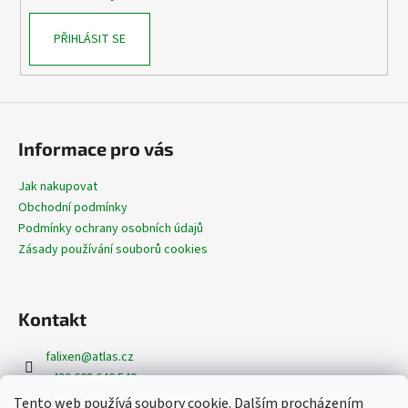
v
č
k
u
PŘIHLÁSIT SE
y
j
v
e
ý
m
p
e
i
s
Informace pro vás
u
Jak nakupovat
Obchodní podmínky
Podmínky ochrany osobních údajů
Zásady používání souborů cookies
Kontakt
falixen
@
atlas.cz
+420 608 640 540
+420 608 620 362
Tento web používá soubory cookie. Dalším procházením