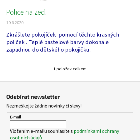
a
Police na zeď.
j
í
10.6.2020
t
Zkrášlete
pokojíček pomocí těchto krasných
?
poliček . Teplé pastelové barvy dokonale
zapadnou do dětského pokojičku.
1
položek celkem
O
HLEDAT
v
Z
l
á
á
Odebírat newsletter
d
D
p
Nezmeškejte žádné novinky či slevy!
a
o
a
c
p
t
E-mail
í
o
í
p
r
Vložením e-mailu souhlasíte s
podmínkami ochrany
r
u
osobních údajů