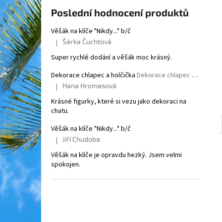
l
Poslední hodnocení produktů
Věšák na klíče "Nikdy..." b/č
Šárka Čuchtová
|
Hodnocení produktu je 5 z 5 hvězdiček.
Super rychlé dodání a věšák moc krásný.
Dekorace chlapec a holčička
Dekorace chlapec a holčička
Hana Hromasová
|
Hodnocení produktu je 5 z 5 hvězdiček.
Krásné figurky, které si vezu jako dekoraci na
chatu.
Věšák na klíče "Nikdy..." b/č
Jiří Chudoba
|
Hodnocení produktu je 5 z 5 hvězdiček.
Věšák na klíče je opravdu hezký. Jsem velmi
spokojen.