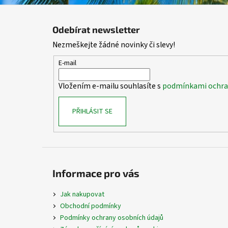
Z
á
Odebírat newsletter
p
Nezmeškejte žádné novinky či slevy!
a
t
E-mail
í
Vložením e-mailu souhlasíte s
podmínkami ochran
PŘIHLÁSIT SE
Informace pro vás
Jak nakupovat
Obchodní podmínky
Podmínky ochrany osobních údajů