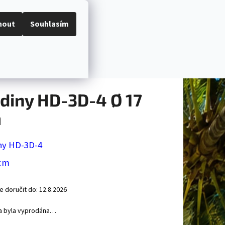
Hledat
Přihlášení
Nákupní
I
BYTOVÉ DEKORACE
ORGANIZÉRY NA PSACÍ STŮ
nout
Souhlasím
košík
né
dnoceno
Podrobnosti hodnocení
ení
tu
diny HD-3D-4 Ø 17
m
ček.
ny HD-3D-4
 cm
 doručit do:
12.8.2026
a byla vyprodána…