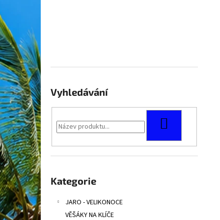
Vyhledávání
HLEDAT
Přeskočit
kategorie
Kategorie
JARO - VELIKONOCE
VĚŠÁKY NA KLÍČE