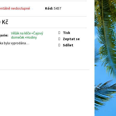
ntálně nedostupné
Kód:
5457
 Kč
á
Tisk
Věšák na klíče +Čajový
gorie
:
domeček +Hodiny
Zeptat se
ka byla vyprodána…
Sdílet