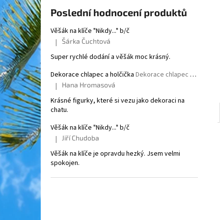
l
Poslední hodnocení produktů
Věšák na klíče "Nikdy..." b/č
Šárka Čuchtová
|
Hodnocení produktu je 5 z 5 hvězdiček.
Super rychlé dodání a věšák moc krásný.
Dekorace chlapec a holčička
Dekorace chlapec a holčička
Hana Hromasová
|
Hodnocení produktu je 5 z 5 hvězdiček.
Krásné figurky, které si vezu jako dekoraci na
chatu.
Věšák na klíče "Nikdy..." b/č
Jiří Chudoba
|
Hodnocení produktu je 5 z 5 hvězdiček.
Věšák na klíče je opravdu hezký. Jsem velmi
spokojen.