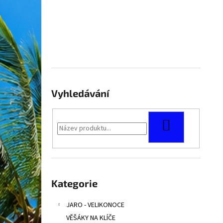
Vyhledávání
HLEDAT
Přeskočit
kategorie
Kategorie
JARO - VELIKONOCE
VĚŠÁKY NA KLÍČE