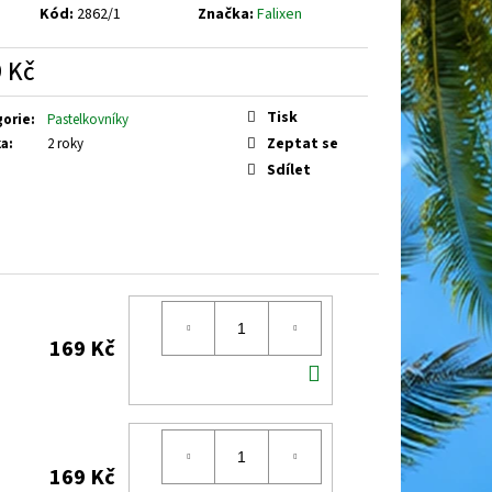
Kód:
2862/1
Značka:
Falixen
 Kč
á
Tisk
gorie
:
Pastelkovníky
Zeptat se
ka
:
2 roky
Sdílet
169 Kč
DO
KOŠÍKU
169 Kč