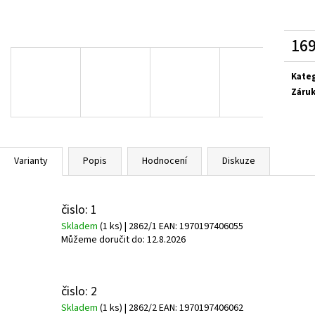
169
Měrn
cena:
Kate
Záru
Varianty
Popis
Hodnocení
Diskuze
čislo: 1
Skladem
(1 ks)
| 2862/1
EAN:
1970197406055
Můžeme doručit do:
12.8.2026
čislo: 2
Skladem
(1 ks)
| 2862/2
EAN:
1970197406062