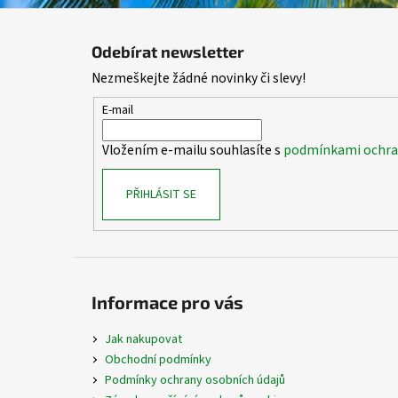
Z
á
Odebírat newsletter
p
Nezmeškejte žádné novinky či slevy!
a
t
E-mail
í
Vložením e-mailu souhlasíte s
podmínkami ochran
PŘIHLÁSIT SE
Informace pro vás
Jak nakupovat
Obchodní podmínky
Podmínky ochrany osobních údajů