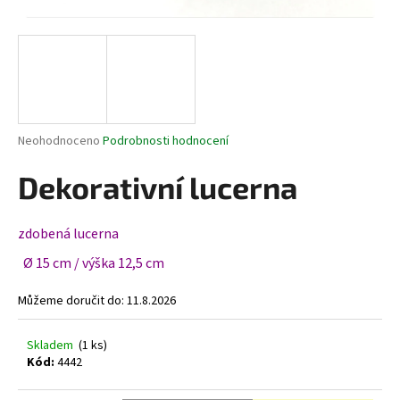
a
j
í
t
?
Průměrné
Neohodnoceno
Podrobnosti hodnocení
hodnocení
produktu
Dekorativní lucerna
je
HLEDAT
0,0
z
zdobená lucerna
5
hvězdiček.
Ø 15 cm / výška 12,5 cm
D
Můžeme doručit do:
11.8.2026
o
p
o
Skladem
(1 ks)
r
Kód:
4442
u