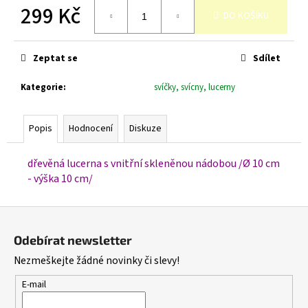
č
299 Kč
DO KOŠÍKU
u
j
Měrná
cena:
e
Zeptat se
Sdílet
m
e
Kategorie
:
svíčky, svícny, lucerny
Popis
Hodnocení
Diskuze
dřevěná lucerna s vnitřní skleněnou nádobou /Ø 10 cm
- výška 10 cm/
Z
á
Odebírat newsletter
p
Nezmeškejte žádné novinky či slevy!
a
t
E-mail
í